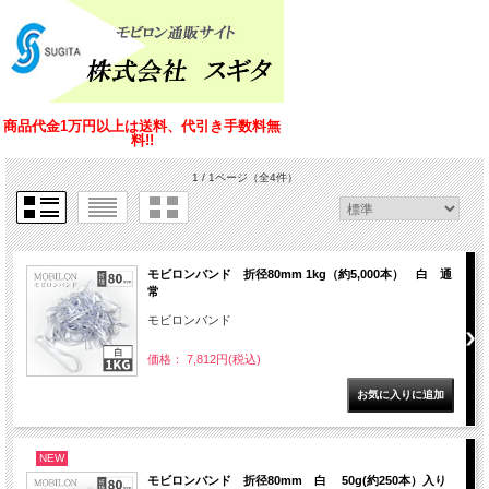
商品代金1万円以上は送料、代引き手数料無
料!!
1 / 1ページ
（全4件）
モビロンバンド 折径80mm 1kg（約5,000本） 白 通
常
モビロンバンド
価格： 7,812円(税込)
NEW
モビロンバンド 折径80mm 白 50g(約250本）入り