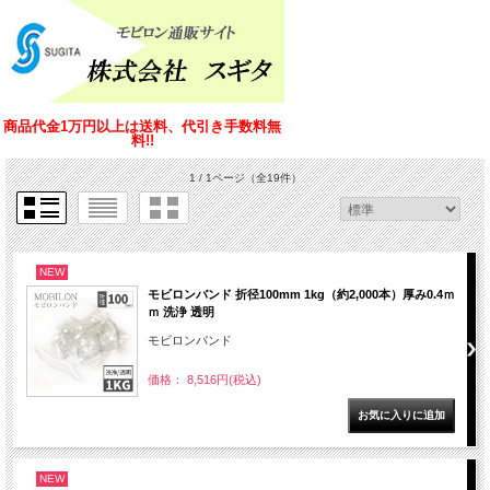
商品代金1万円以上は送料、代引き手数料無
料!!
1 / 1ページ
（全19件）
NEW
モビロンバンド 折径100mm 1kg（約2,000本）厚み0.4ｍ
ｍ 洗浄 透明
モビロンバンド
価格： 8,516円(税込)
NEW