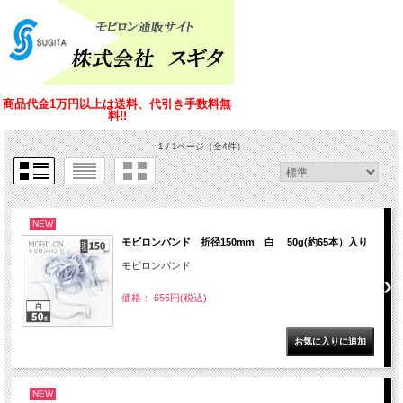
商品代金1万円以上は送料、代引き手数料無
料!!
1 / 1ページ
（全4件）
NEW
モビロンバンド 折径150mm 白 50g(約65本）入り
モビロンバンド
価格： 655円(税込)
NEW