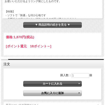
お使いいただけるようリング状にしたものです。
【特徴】
・ソフトで「快適」な付け心地です
・必要以上に締め付けない特性があるので耳が痛くなりません
・肌にふれるので、天然ゴムアレルギーのある方にも安心です
▼ 商品説明の続きを見る ▼
・熱可塑性エラストマーで医療現場でも使用されるラテックスフリー製品です
・安心、安全の日本製です
価格:
1,870円
(税込)
【標準仕様】 リング状タイプ
・円周 ： 220mm / 折径 110ｍｍ
・幅 ： 3ｍｍ
[ポイント還元 18ポイント～]
・厚み ： 0.2ｍｍ
注文
購入数：
個
返品についての詳細はこちら