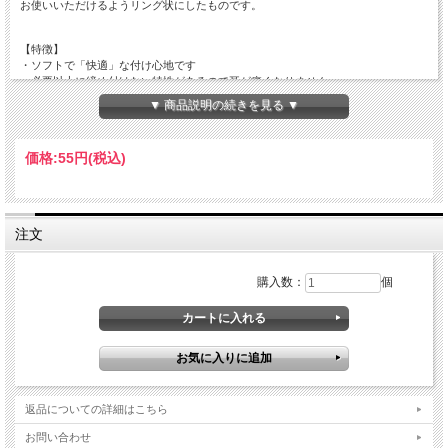
お使いいただけるようリング状にしたものです。
【特徴】
・ソフトで「快適」な付け心地です
・必要以上に締め付けない特性があるので耳が痛くなりません
・肌にふれるので、天然ゴムアレルギーのある方にも安心です
▼ 商品説明の続きを見る ▼
・熱可塑性エラストマーで医療現場でも使用されるラテックスフリー製品です
・安心、安全の日本製です
価格:
55円
(税込)
【標準仕様】 リング状タイプ
・円周 ： 220mm / 折径 110ｍｍ
・幅 ： 3ｍｍ
・厚み ： 0.2ｍｍ
注文
購入数：
個
返品についての詳細はこちら
お問い合わせ