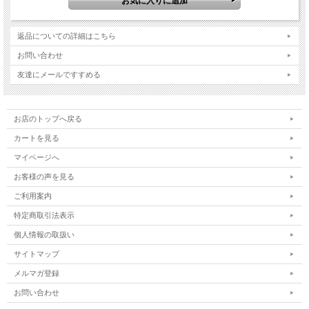
返品についての詳細はこちら
お問い合わせ
【製品名】モビロンバンド 折径40mm 200g（約2,300本） 通常タイプ
友達にメールですすめる
【メーカー】日清紡テキスタイル株式会社
【外寸法】折径：40mm カット幅：1.8mm 厚み：0.4mm
お店のトップへ戻る
カートを見る
マイページへ
お客様の声を見る
ご利用案内
特定商取引法表示
個人情報の取扱い
サイトマップ
メルマガ登録
お問い合わせ