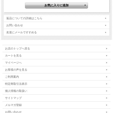
返品についての詳細はこちら
お問い合わせ
【製品名】モビロンバンド 折径40mm 50g（約580本） 通常タイプ
友達にメールですすめる
【メーカー】日清紡テキスタイル株式会社
【外寸法】折径：40mm カット幅：1.8mm 厚み：0.4mm
お店のトップへ戻る
カートを見る
マイページへ
お客様の声を見る
ご利用案内
特定商取引法表示
個人情報の取扱い
サイトマップ
メルマガ登録
お問い合わせ