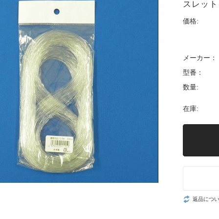
スレット
価格:
メーカー：
型番：
数量:
在庫:
返品につ