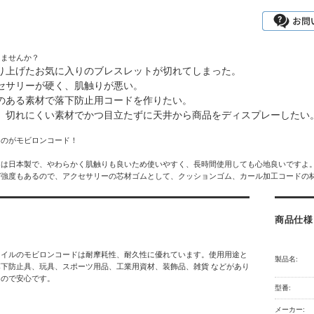
りませんか？
り上げたお気に入りのブレスレットが切れてしまった。
セサリーが硬く、肌触りが悪い。
のある素材で落下防止用コードを作りたい。
、切れにくい素材でかつ目立たずに天井から商品をディスプレーしたい
るのがモビロンコード！
ドは日本製で、やわらかく肌触りも良いため使いやすく、長時間使用しても心地良いですよ
び強度もあるので、アクセサリーの芯材ゴムとして、クッションゴム、カール加工コードの
商品仕様
タイルのモビロンコードは耐摩耗性、耐久性に優れています。使用用途と
製品名:
下防止具、玩具、スポーツ用品、工業用資材、装飾品、雑貨 などがあり
なので安心です。
型番:
メーカー: