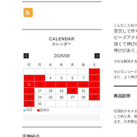
こんなことあ
苦労して作
ビーズアク
強くて伸び
伸びがあり
2026/08
それを解決す
日
月
火
水
木
金
土
1
モビロンコー
また、よく伸
2
3
4
5
6
7
8
9
10
11
12
13
14
15
16
17
18
19
20
21
22
商品説明
23
24
25
26
27
28
29
30
31
■
■
今日
定休日
日清紡テキス
して釣り具、落
ます。日本製
店舗紹介