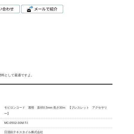
。
。
材料として最適ですよ。
モビロンコード 透明 直径0.5mm 長さ30m 【ブレスレット アクセサリ
ー】
MC-0502-30M-T-I
日清紡テキスタイル株式会社