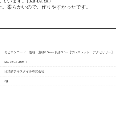
ます。(bar-ba 様）
た。柔らかいので、作りやすかったです。
モビロンコード 透明 直径0.5mm 長さ3.5m【ブレスレット アクセサリー】
MC-0502-35M-T
日清紡テキスタイル株式会社
2g