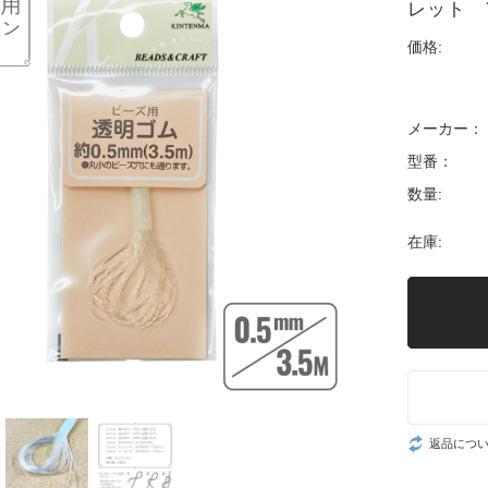
レット 
価格:
メーカー：
型番：
数量:
在庫:
返品につ