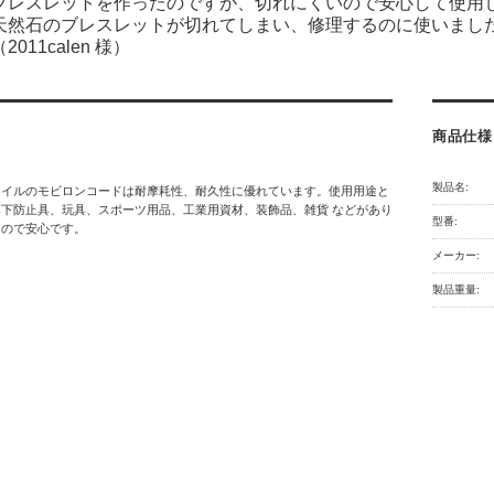
ブレスレットを作ったのですが、切れにくいので安心して使用してい
天然石のブレスレットが切れてしまい、修理するのに使いまし
（2011calen 様）
商品仕様
製品名:
タイルのモビロンコードは耐摩耗性、耐久性に優れています。使用用途と
下防止具、玩具、スポーツ用品、工業用資材、装飾品、雑貨 などがあり
型番:
なので安心です。
メーカー:
製品重量: