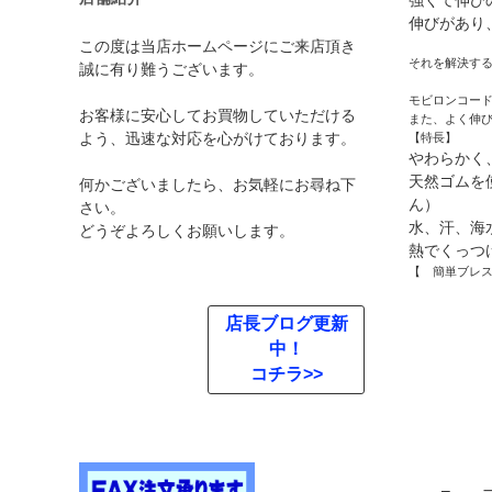
強くて伸び
伸びがあり
この度は当店ホームページにご来店頂き
それを解決す
誠に有り難うございます。
モビロンコー
お客様に安心してお買物していただける
また、よく伸
よう、迅速な対応を心がけております。
【特長】
やわらかく
天然ゴムを
何かございましたら、お気軽にお尋ね下
ん）
さい。
水、汗、海
どうぞよろしくお願いします。
熱でくっつ
【
簡単ブレ
店長ブログ更新
中！
コチラ>>