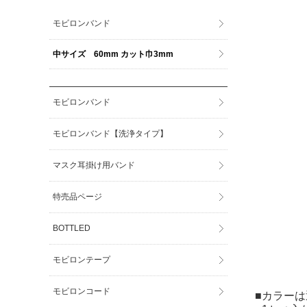
モビロンバンド
中サイズ 60mm カット巾3mm
モビロンバンド
モビロンバンド【洗浄タイプ】
マスク耳掛け用バンド
特売品ページ
BOTTLED
モビロンテープ
モビロンコード
■カラー