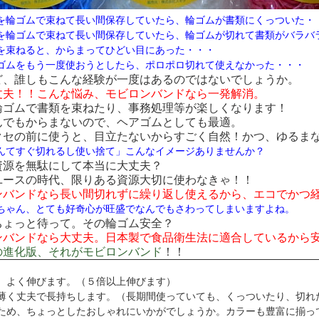
を輪ゴムで束ねて長い間保存していたら、輪ゴムが書類にくっついた・
を輪ゴムで束ねて長い間保存していたら、輪ゴムが切れて書類がバラバ
を束ねると、からまってひどい目にあった・・・
ゴムをもう一度使おうとしたら、ポロポロ切れて使えなかった・・・
、誰しもこんな経験が一度はあるのではないでしょうか。
夫！！こんな悩み、
モビロンバンド
なら一発解消。
ゴムで書類を束ねたり、事務処理等が楽しくなります！
でもからまないので、ヘアゴムとしても最適。
セの前に使うと、目立たないからすごく自然！かつ、ゆるま
んてすぐ切れるし使い捨て」こんなイメージありませんか？
源を無駄にして本当に大丈夫？
ースの時代、限りある資源大切に使わなきゃ！！
バンド
なら長い間切れずに繰り返し使えるから、エコでかつ
ちゃん、とても好奇心が旺盛でなんでもさわってしまいますよね。
ょっと待って。その輪ゴム安全？
バンド
なら大丈夫。日本製で食品衛生法に適合しているから
進化版、それが
モビロンバンド
！！
、よく伸びます。（５倍以上伸びます）
薄く丈夫で長持ちします。（長期間使っていても、くっついたり、切れ
ため、ちょっとしたおしゃれにいかがでしょうか。カラーも豊富に揃っ