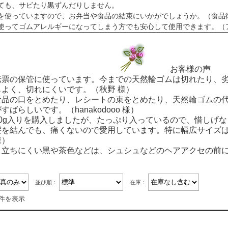
ても、サビたり黒ずんだりしません。
を使っていますので、お弁当や食品の結束にいかがでしょうか。（食品
使ってゴムアレルギーになってしまう方でも安心して使用できます。（
お客様の
伝票の保管に使っています。今までの天然輪ゴムは切れたり、
もよく、切れにくいです。（秋野 様）
食品の口をとめたり、レシートの束をとめたり、天然輪ゴムの
すばらしいです。（hanakodooo 様）
50g入りを購入しましたが、たっぷり入っているので、惜しげなく
髪を結んでも、痛くないので愛用しています。特に幅広サイズはし
様）
目立ちにくい黒や茶色などは、シュシュなどのヘアアクセの前にし
並び順：
在庫：
4件を表示