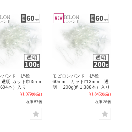
ンバンド 折径
モビロンバンド 折径
 透明 カット巾3mm
60mm カット巾3mm 透
(約694本）入り
明 200g(約1,388本）入り
¥1,079
(税込)
¥1,845
(税込)
在庫 57個
在庫 28個