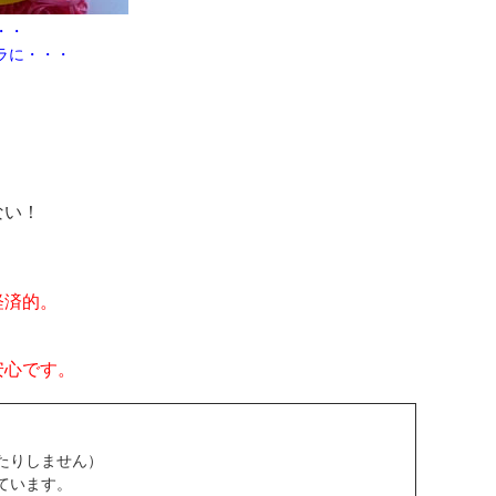
・・
ラに・・・
ない！
経済的。
安心です。
たりしません）
ています。