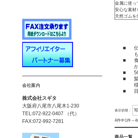
金属に使っ
安心な素材
天然ゴムを
■
■
が
■
■
会社案内
■
株式会社スギタ
大阪府八尾市八尾木1-230
表示切替：
TEL:072-922-0407 （代）
4件中1件～
FAX:072-992-7281
商品一覧