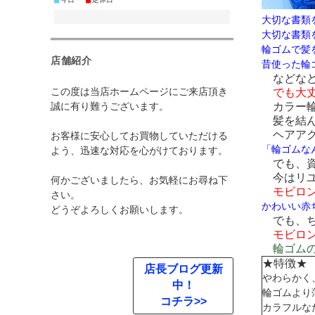
■
■
大切な書類
大切な書類
輪ゴムで髪
店舗紹介
昔使った輪
などなど
この度は当店ホームページにご来店頂き
でも大丈
カラー輪
誠に有り難うございます。
髪を結ん
ヘアアク
お客様に安心してお買物していただける
「輪ゴムな
よう、迅速な対応を心がけております。
でも、資
今はリユ
何かございましたら、お気軽にお尋ね下
モビロン
さい。
かわいい赤
どうぞよろしくお願いします。
でも、ち
モビロン
輪ゴムの
★特徴★
店長ブログ更新
やわらかく
中！
輪ゴムより
コチラ>>
カラフルな