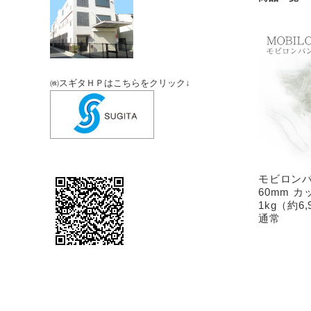
㈱スギタＨＰはこちらをクリック↓
モビロン
60mm カ
1kg（約
通常