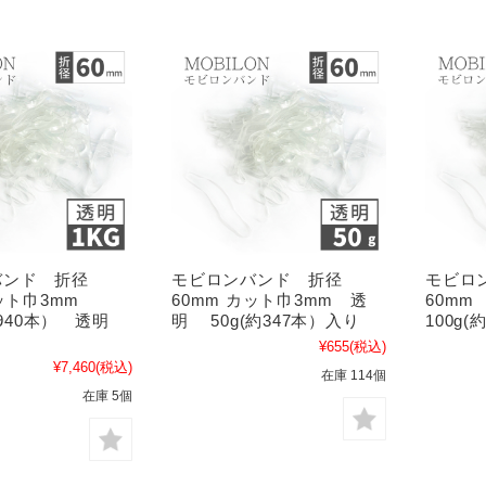
バンド 折径
モビロンバンド 折径
モビロ
ット巾3mm
60mm カット巾3mm 透
60mm
6,940本） 透明
明 50g(約347本）入り
100g
¥655
(税込)
¥7,460
(税込)
在庫 114個
在庫 5個