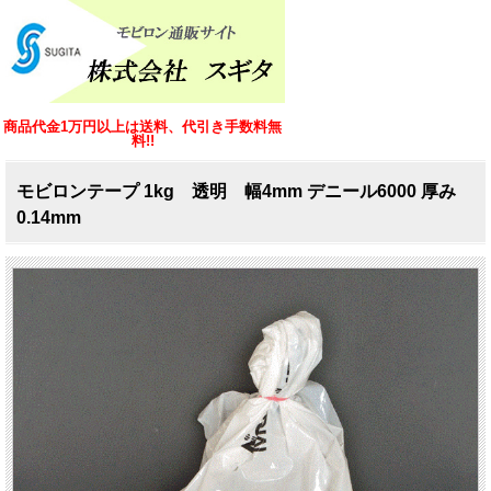
商品代金1万円以上は送料、代引き手数料無
料!!
モビロンテープ 1kg 透明 幅4mm デニール6000 厚み
0.14mm